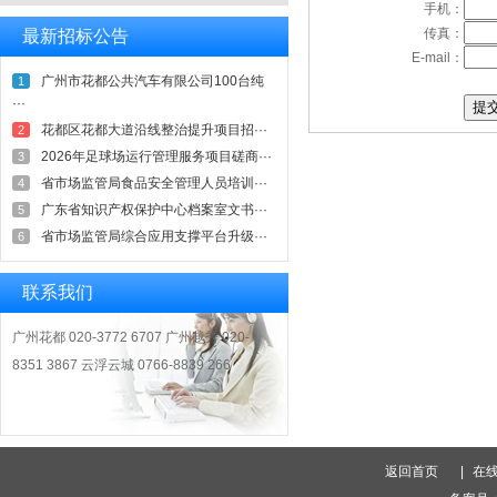
手机：
传真：
最新招标公告
E-mail：
广州市花都公共汽车有限公司100台纯
1
···
花都区花都大道沿线整治提升项目招···
2
2026年足球场运行管理服务项目磋商···
3
省市场监管局食品安全管理人员培训···
4
广东省知识产权保护中心档案室文书···
5
省市场监管局综合应用支撑平台升级···
6
联系我们
广州花都 020-3772 6707 广州越秀 020-
8351 3867 云浮云城 0766-8839 266
返回首页
|
在