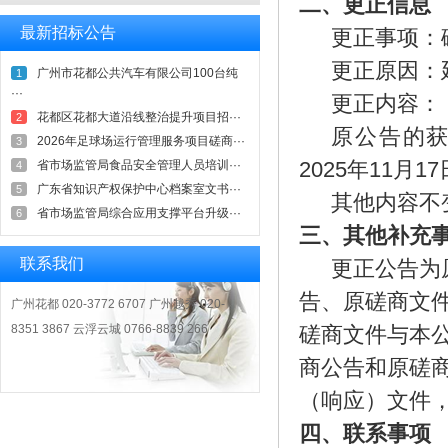
二、更正信息
最新招标公告
更正事项：
更正原因：
广州市花都公共汽车有限公司100台纯
1
···
更正内容：
花都区花都大道沿线整治提升项目招···
2
原公告的
2026年足球场运行管理服务项目磋商···
3
省市场监管局食品安全管理人员培训···
2025年11月
17
4
广东省知识产权保护中心档案室文书···
5
其他内容不
省市场监管局综合应用支撑平台升级···
6
三、其他补充
联系我们
更正公告为
告、原
磋商
文
广州花都 020-3772 6707 广州越秀 020-
8351 3867 云浮云城 0766-8839 266
磋商
文件
与本
商
公告和
原
磋
（
响应
）
文件
四、
联系事项