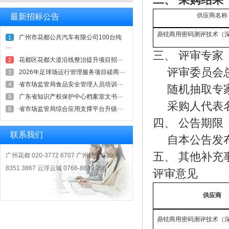
二、
采购结果
供应商名称
最新招标公告
鼎铉商用密码测评技术（
广州市花都公共汽车有限公司100台纯
1
···
三、
评审
专家
花都区花都大道沿线整治提升项目招···
2
评审委员会
2026年足球场运行管理服务项目磋商···
3
省市场监管局食品安全管理人员培训···
4
随机抽取专
广东省知识产权保护中心档案室文书···
5
采购人代表
省市场监管局综合应用支撑平台升级···
6
四、
公告期限
联系我们
自本公告发
五、
其他补充
广州花都 020-3772 6707 广州越秀 020-
8351 3867 云浮云城 0766-8839 266
评审意见
供应商
鼎铉商用密码测评技术（