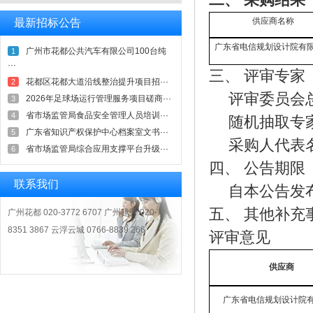
二、
采购结果
供应商名称
最新招标公告
广东省电信规划设计院有
广州市花都公共汽车有限公司100台纯
1
···
三、
评审
专家
花都区花都大道沿线整治提升项目招···
2
评审委员会
2026年足球场运行管理服务项目磋商···
3
省市场监管局食品安全管理人员培训···
4
随机抽取专
广东省知识产权保护中心档案室文书···
5
采购人代表
省市场监管局综合应用支撑平台升级···
6
四、
公告期限
联系我们
自本公告发
五、
其他补充
广州花都 020-3772 6707 广州越秀 020-
8351 3867 云浮云城 0766-8839 266
评审意见
供应商
广东省电信规划设计院